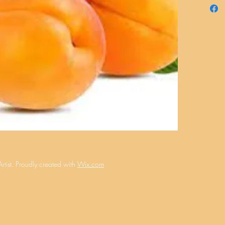
tist.
Proudly created with
Wix.com